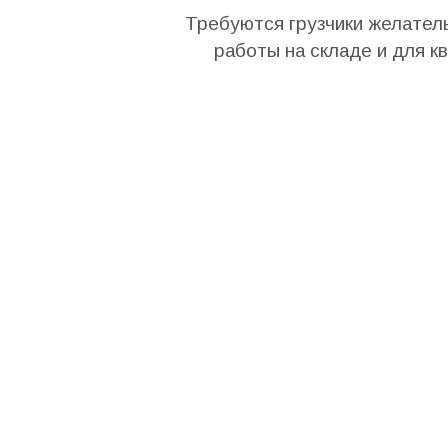
Требуются грузчики желател
работы на складе и для 
наличными, хорошие условия, по
Для подробностей – Игорь:
ежедневно найти работу груз
работа в израиле для репатриан