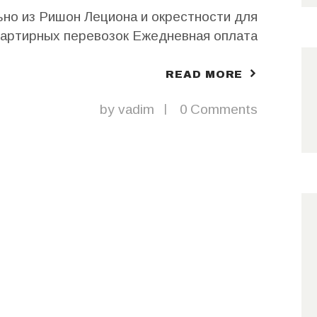
ьно из Ришон Лециона и окрестности для
квартирных перевозок Ежедневная оплата
дходит новым репатриантам и туристам.
 054-798-7295 работа в израиле оплата
READ MORE
чиком работа в израиле без знания языка
by
vadim
0
Comments
тов работа для мужчин в израиле работа
грузчиком в израиле…