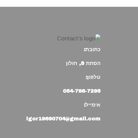
כתובת:
הסתת 5, חולון
טלפון:
054-798-7295
אימייל:
igor19690704@gmail.com