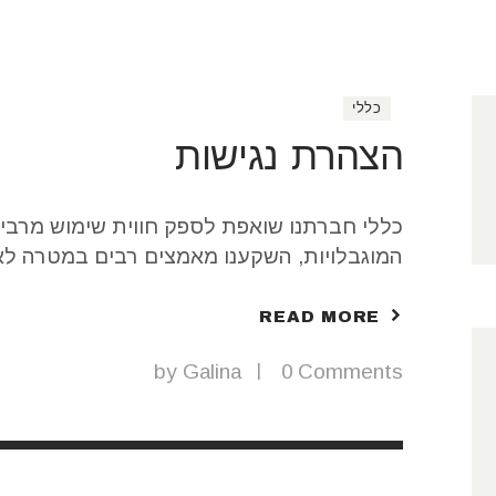
כללי
הצהרת נגישות
כללי חברתנו שואפת לספק חווית שימוש מרבית
המוגבלויות, השקענו מאמצים רבים במטרה לא
READ MORE
,לתקן הישראלי ת"י 5568 המבוסס על הנחיות 2.0WCAG לרמה AA ובכפוף לשינויים…
by
Galina
0
Comments