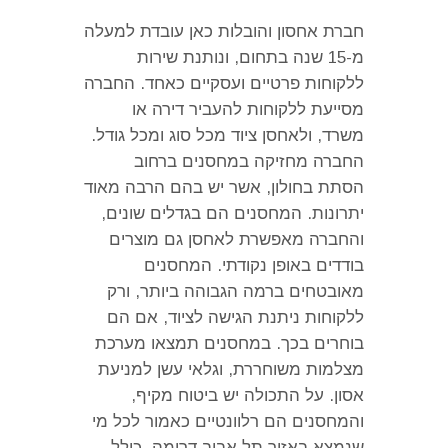
חברת אחסון והובלות כאן עובדת למעלה
מ
-15
שנה בתחום
,
ונותנת שירות
ללקוחות פרטיים ועסקיים כאחד
.
החברה
מסייעת ללקוחות להעביר דירה או
משרד
,
ולאחסן ציוד מכל סוג ומכל גודל
.
החברה מחזיקה במחסנים ברחוב
הסתת בחולון
,
אשר יש בהם הרבה מאוד
יתרונות
.
המחסנים הם בגדלים שונים
,
והחברה מאפשרת לאחסן גם מוצרים
בודדים באופן נקודתי
.
המחסנים
מאובטחים ברמה הגבוהה ביותר
,
ורק
ללקוחות ניתנת הגישה לציוד
,
אם הם
בוחרים בכך
.
במחסנים תמצאו מערכת
מצלמות משוחררת
,
וגלאי עשן למניעת
אסון
.
על התכולה יש ביטוח מקיף
,
והמחסנים הם רלוונטיים כאמור לכל מי
שנמצא באזור תל אביב דרומה
,
כולל