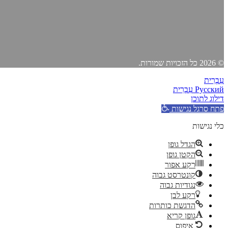
© 2026 כל הזכויות שמורות.
עִבְרִית
Русский
עִבְרִית
דילוג לתוכן
פתח סרגל נגישות
כלי נגישות
הגדל גופן
הקטן גופן
רקע אפור
קונטרסט גבוה
נגודיות גבוה
רקע לבן
הדגשת כותרות
גופן קריא
איפוס