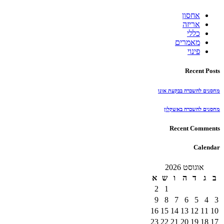
אחסון
אריזה
כללי
מאמרים
פינוי
Recent Posts
מחסנים להשכרה בבקעת אונו
מחסנים להשכרה באשקלון
Recent Comments
Calendar
אוגוסט 2026
ב
ג
ד
ה
ו
ש
א
2
1
9
8
7
6
5
4
3
16
15
14
13
12
11
10
23
22
21
20
19
18
17