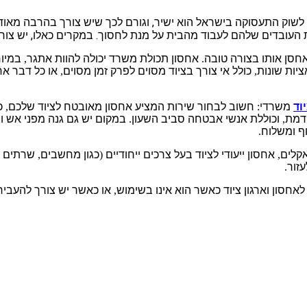
,
 לשוק התעסוקה בישראל הוא ישיר
וגורם לכך שיש צורך בהרבה מאוד
,
.
 העובדים שלהם לעבוד מהבית על מנת לחסוך
במקרים כאלו
יש צור
אחסן אותו בצורה טובה
.
אחסון תכולת משרד יכולה להוות אתגר
,
במיוח
יות שונות
,
כולל אי צורך בציוד מסוים לפרק זמן מסוים
,
או כל דבר אח
וד
משרדי
:
חשוב לבחור שירות המציע אחסון מאובטח לציוד שלכם
,
כ
דמת
,
וכוללת אנשי אבטחה סביב השעון
.
במקום יש גם גנה מפני אש 
ף ומשלוח
.
אקלים
,
אחסון ייעודי לציוד בעל צרכים ייחודיים
(
כגון מחשבים
,
שרתים ו
עזור
.
אחסון וארגון ציוד כאשר הוא אינו בשימוש
,
או כאשר יש צורך להעביר