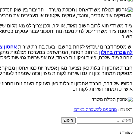
"
אחסון תכולת משרד – החיבור בין שוק הנדל
ן
,
,
ומעסיקים עוד עובדים
ומנגד
עסקים שקטנים או מעבירים את מרבית
ציוד משרדי הוא לרוב חשוב מאוד
,
או יקר
,
ולכן צריך למצוא מקום שי
אחסנת ציוד משרדי יכול לתת מענה נוח וחסכוני עבור עסקים בסיטואצ
חשוב
.
יש מספר דברים שכדאי לקחת בחשבון בעת ​​בחירת שירות
אחסון צי
להשכרה בחולון
ברחוב הסתת
,
המרושתים במערכת מצלמות מתק
נוחה לציוד שלכם
,
פיזית ומקוונות כאחד
,
עם אפשרויות גמישות לאיסו
חברת אחסון והובלות כאן מציעה מגוון אפשרויות כמו אחסון מבוקר 
מספקת תמחור נכון והוגם ושירות לקוחות מצוין וכזה שממהר לעזור ל
בסופו של דבר
,
חברת אחסון והובלות כאן מעניקה מענה נוח וחסכוני ל
אישית
,
תמחור ושירות לקוחות
.
ראו גם :
מחסנים להשכרה במרכז
חיפוש:
קטגוריות