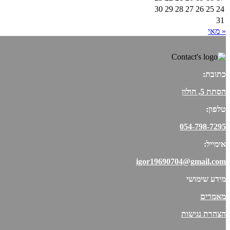
30
29
28
27
26
25
24
31
« מאי
כתובת:
הסתת 5, חולון
טלפון:
054-798-7295
אימייל:
igor19690704@gmail.com
מידע שימושי
מאמרים
הצהרת נגישות