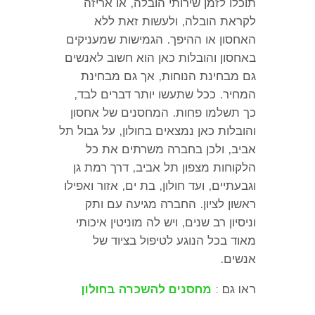
תוכלו לזמן שירותי הובלה
,
או אריזה
לקראת הובלה
,
ולעשות זאת ללא
האחסון או ההיפך
.
הגמישות שמעניקים
באחסון והובלות כאן הוא חשוב לאנשים
גם מבחינת הנוחות
,
אך גם מבחינת
המחיר
.
ככל שתעשו יותר דברים לבד
,
כך תשלמו פחות
.
המחסנים של אחסון
והובלות כאן נמצאים בחולון
,
על גבול תל
אביב
,
ולכן בחברה משרתים את כל
הלקוחות מצפון תל אביב
,
דרך רמת גן
וגבעתיים
,
ועד חולון
,
בת ים
,
אזור ואפילו
ראשון לציון
.
החברה מגיעה עם ותק
וניסיון רב שנים
,
ויש לה מוניטין איכותי
מאוד בכל הנוגע לטיפול בציוד של
אנשים
.
ראו גם :
מחסנים להשכרה בחולון