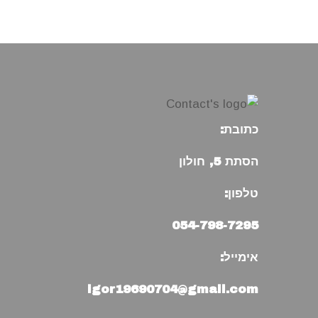
כתובת:
הסתת 5, חולון
טלפון:
054-798-7295
אימייל:
igor19690704@gmail.com