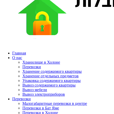
Главная
О нас
Хранилище в Холоне
Перевозки
Хранение содержимого квартиры
Хранение отдельных предметов
Упаковка содержимого квартиры
Вывоз содержимого квартиры
Вывоз мебели
Вывоз электроприборов
Перевозки
Малогабаритные перевозки в центре
Перевозки в Бат Яме
Перевозки в Холоне