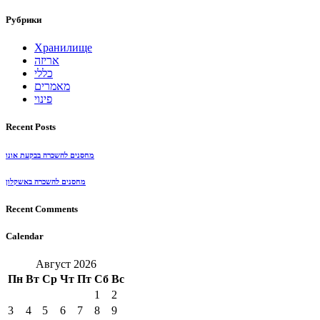
Рубрики
Хранилище
אריזה
כללי
מאמרים
פינוי
Recent Posts
מחסנים להשכרה בבקעת אונו
מחסנים להשכרה באשקלון
Recent Comments
Calendar
Август 2026
Пн
Вт
Ср
Чт
Пт
Сб
Вс
1
2
3
4
5
6
7
8
9