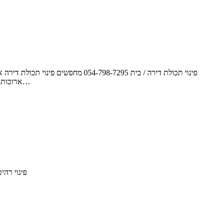
פינוי תכולת דירה / בית 798-7295
ארוכות, מגלים כי יש להם הרבה ציוד שהוא כלל לא בשימוש, והשאלה היא האם לשמור אותו או לזרוק אותו. הנושא הזה הופך לרלוונטי בדרך כלל כאשר רוצים…
פינוי רהיטים ישנים 054-798-7295 פינוי ארון / ארונות קיר פינוי מיטה ישנה