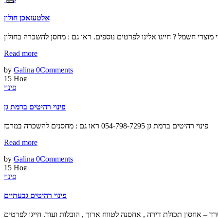
אלטעזאכן חולון
Read more
by
Galina
0
Comments
15
Ноя
פינוי
פינוי רהיטים ברמת גן
פינוי רהיטים ברמת גן 054-798-7295 ראו גם : מחסנים להשכרה במרכז
Read more
by
Galina
0
Comments
15
Ноя
פינוי
פינוי רהיטים גבעתיים
מעבר דירה ומשרד – אחסון תכולת דירה , אחסנה לטווח ארוך , הובלות ועוד. חייגו לפרטים