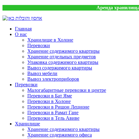
Аренда хранилища 
Главная
О нас
Хранилище в Холоне
Перевозки
Хранение содержимого квартиры
Хранение отдельных предметов
Упаковка содержимого квартиры
Вывоз содержимого квартиры
Вывоз мебели
Вывоз электроприборов
Перевозки
Малогабаритные перевозки в центре
Перевозки в Бат Яме
Перевозки в Холоне
Перевозки в Ришон Леционе
Перевозки в Рамат Гане
Перевозки в Тель Авиве
Хранилище
Хранение содержимого квартиры
Хранение содержимого офиса