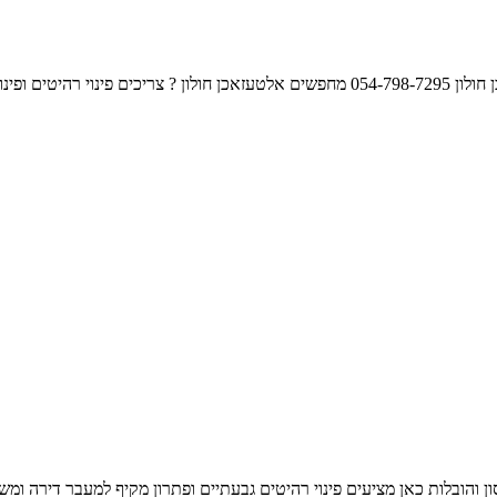
 חשמל ? חייגו אלינו לפרטים נוספים. ראו גם : מחסן להשכרה בחולון
ים פינוי דירה גבעתיים ? אחסון והובלות כאן מציעים פינוי רהיטים גבעתיים ופתרון מקיף ל