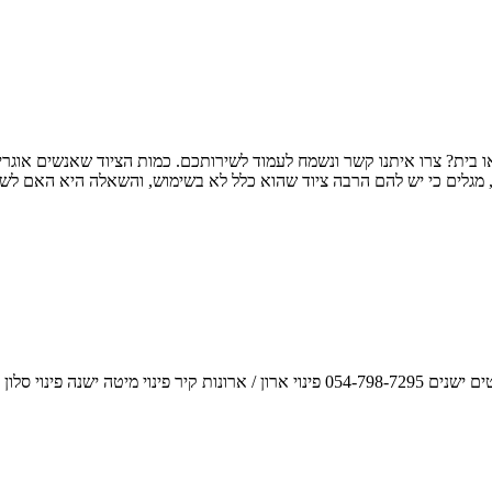
054- מחפשים פינוי תכולת דירה או בית? צרו איתנו קשר ונשמח לעמוד לשירותכם. כמות ה
 פינוי סלון ישן פינוי ספה / ספות פינוי ספריות / ספרים ראו גם : מחסן להשכרה בחולון