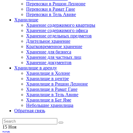
Перевозки в Ришон Леционе
Перевозки в Рамат Гане
Перевозки в Тель Авиве
Хранилище
Хранение содержимого квартиры
Хранение содержимого офиса
Хранение отдельных предметов
Длительное хранение
Кратковременное хранение
Хранение для бизнеса
Хранение для частных лиц
Хранение документов
Хранилище в аренду
Хранилище в Холоне
Хранилище в центре
Хранилище в Ришон Леционе
Хранилище в Рамат Гане
Хранилище в Тель Авиве
Хранилище в Бат Яме
Небольшие хранилища
Обратная связь
15
Ноя
פינוי