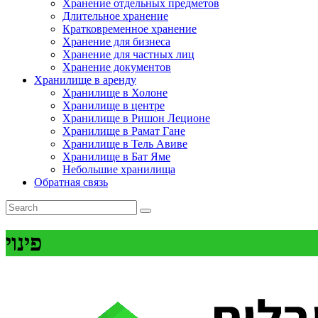
Хранение отдельных предметов
Длительное хранение
Кратковременное хранение
Хранение для бизнеса
Хранение для частных лиц
Хранение документов
Хранилище в аренду
Хранилище в Холоне
Хранилище в центре
Хранилище в Ришон Леционе
Хранилище в Рамат Гане
Хранилище в Тель Авиве
Хранилище в Бат Яме
Небольшие хранилища
Обратная связь
פינוי