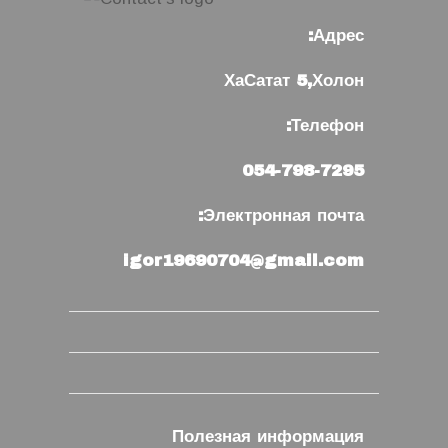
Адрес:
ХаСатат 5,Холон
Телефон:
054-798-7295
Электронная почта:
igor19690704@gmail.com
Полезная информация