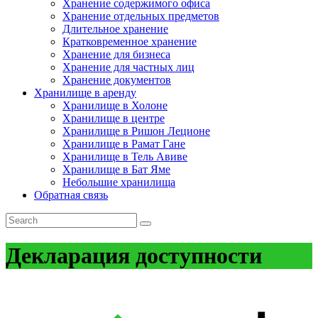
Хранение содержимого офиса
Хранение отдельных предметов
Длительное хранение
Кратковременное хранение
Хранение для бизнеса
Хранение для частных лиц
Хранение документов
Хранилище в аренду
Хранилище в Холоне
Хранилище в центре
Хранилище в Ришон Леционе
Хранилище в Рамат Гане
Хранилище в Тель Авиве
Хранилище в Бат Яме
Небольшие хранилища
Обратная связь
Декларация доступности