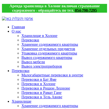
Аренда хранилища в Холоне включая страхование
содержимого - обращайтесь по тел.
054-798-7295
Главная
О нас
Хранилище в Холоне
Перевозки
Хранение содержимого квартиры
Хранение отдельных предметов
Упаковка содержимого квартиры
Вывоз содержимого квартиры
Вывоз мебели
Вывоз электроприборов
Перевозки
Малогабаритные перевозки в центре
Перевозки в Бат Яме
Перевозки в Холоне
Перевозки в Ришон Леционе
Перевозки в Рамат Гане
Перевозки в Тель Авиве
Хранилище
Хранение содержимого квартиры