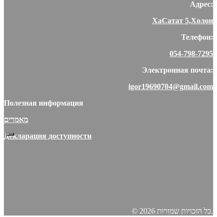
Адрес:
ХаСатат 5,Холон
Телефон:
054-798-7295
Электронная почта:
igor19690704@gmail.com
Полезная информация
מאמרים
Декларация доступности
© 2026 כל הזכויות שמורות.