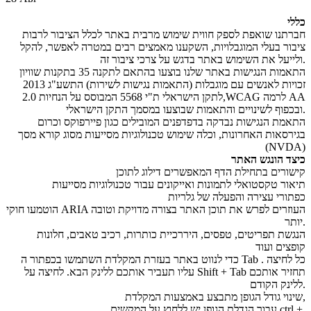
כללי
חברתנו שואפת לספק חווית שימוש מרבית באתר לכלל הציבור לרבות
ציבור בעלי המוגבלויות, השקענו מאמצים רבים במטרה לאפשר, להקל
ולייעל את השימוש באתר בדגש על צרכי ציבור זה.
התאמות הנגישות באתר שלנו בוצעו בהתאם לתקנה 35 בתקנות שוויון
זכויות לאנשים עם מוגבלות (התאמות נגישות לשירות) התשע"ג 2013
,לתקן הישראלי ת"י 5568 המבוסס על הנחיות 2.0WCAG לרמה AA
ובכפוף לשינויים והתאמות שבוצעו במסמך התקן הישראלי.
התאמת הנגישות נבדקה בדפדפנים המובילים כגון פיירפוקס וכרום
בגירסאות האחרונות, וכלה שימוש טכנולוגיות מסייעות מסוג קורא מסך
(NVDA)
כיצד הונגש האתר
קישורים בתחילת הדף המאפשרים דילוג לתוכן
תיאור טקסטואלי לתמונות ואייקונים עבור טכנולוגיות מסייעות
כפתורי עצירה והפעלה של גלריות
הוטמעו חוקי ARIA העוזרים לפרש את תוכן האתר בצורה מדויקת וטובה
יותר.
הנגשת תפריטים, טפסים, היררכיית כותרות, רכיב טאבים, חלונות
קופצים ועוד
כדי לנווט באתר בעזרת המקלדת השתמשו בכפתור ה Tab . כל לחיצה
עליו תעביר אותכם ללינק הבא. לחיצה על Shift + Tab תחזיר אותכם
ללינק הקודם.
שינוי גודל הגופן מתבצע באמצעות המקלדת,
עבור הגדלת הגופן יש ללחוץ על המקשים ctrl +,