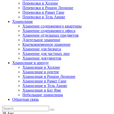
Перевозки в Холоне
Перевозки в Ришон Леционе
Перевозки в Рамат Гане
Перевозки в Тель Авиве
Хранилище
Хранение содержимого квартиры
Хранение содержимого офиса
Хранение отдельных предметов
Длительное хранение
Кратковременное хранение
Хранение для бизнеса
Хранение для частных лиц
Хранение документов
Хранилище в аренду
Хранилище в Холоне
Хранилище в центре
Хранилище в Ришон Леционе
Хранилище в Рамат Гане
Хранилище в Тель Авиве
Хранилище в Бат Яме
Небольшие хранилища
Обратная связь
28
Авг