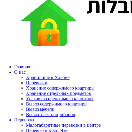
Главная
О нас
Хранилище в Холоне
Перевозки
Хранение содержимого квартиры
Хранение отдельных предметов
Упаковка содержимого квартиры
Вывоз содержимого квартиры
Вывоз мебели
Вывоз электроприборов
Перевозки
Малогабаритные перевозки в центре
Перевозки в Бат Яме