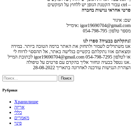
עבור הקטנת הגופן יש ללחוץ על המקשים ctrl –
פרטי אחראי נגישות בחברה
שם: איגור
אימייל: igor19690704@gmail.com
מספר טלפון: 054-798-795
נתקלתם בבעיה? ספרו לנו!
אנו משתדלים לשמור ולתחזק את האתר ברמה הטובה ביותר. במידה
ומצאתם או\ו נתקלתם בקשיים בגלישה באתר, אל תהסס\י לדווח לי
לכתובת המייל igor19690704@gmail.com או לטלפון 054-798-7295
אנו נטפל בבעיה ונחזור אליך בהקדם עם פרטים על טיפולה.
הצהרת הנגישות עודכנה לאחרונה בתאריך 28-08-2022
Найти:
Рубрики
Хранилище
אריזה
כללי
מאמרים
פינוי