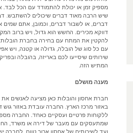
מספיק זמן או יכולת להתמודד עם הכל לבד
.
א
שיש הרבה מאוד דברים שיכולים להשתבש
.
דב
דברים
,
או לשבור דברים
,
וכמובן
,
אתם שמים א
דווקא מכירים
.
החשש הוא גדול
,
ויש ברוב המקר
להקטין את המתח עם בחירה בחברת הובלות 
עם כל סוג של הובלה
,
גדולה או קטנה
,
ויש אפי
שירותים שיסייעו לכם באריזה
,
בהובלה ובפריק
המתיש הזה
.
מענה מושלם
חברת אחסון והובלות כאן מציעה לאנשים את 
באזור מרכז הארץ
.
החברה עובדת באזור גוש ד
ללקוחות פרטיים ועסקיים כאחד
.
החברה מספקת
שמתעסקים עם מעבר של דירה או משרד
,
החל
ועד לשירותים של אחסון ארוך טווח
.
לחברה יש 