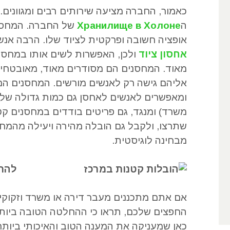
כאמור
,
החברה מציעה שירותים רבים ומגוונים
.
ה
Хранилище в Холоне
של החברה
.
המחסנ
אופציה חשובה ופרקטית לציוד שלו
.
הרבה אנשי
אחסון ציוד
ולכן
,
האפשרות לשים אותו במחסן 
מאוד
.
המחסנים הם מסודרים מאוד
,
מאובטחי
אליהם גישה רק לאנשים מורשים
.
המחסנים הם 
ומאפשרים לאנשים לאחסן גם כמות גדולה של 
משרד
)
ומנגד
,
גם פריטים בודדים במחסנים קט
שתרצו
,
ולקבל גם הובלה מהירה ויעילה מהמח
מבחינה לוגיסטית
.
להת
אם אתם מתכננים מעבר דירה או משרד וזקוקי
החפצים שלכם
,
תראו כי ההחלטה הטובה ביות
כאן שמעניקה את המענה הטוב והאיכותי ביות