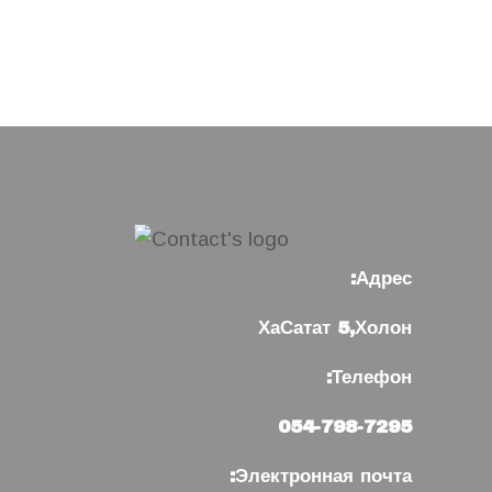
Адрес:
ХаСатат 5,Холон
Телефон:
054-798-7295
Электронная почта: