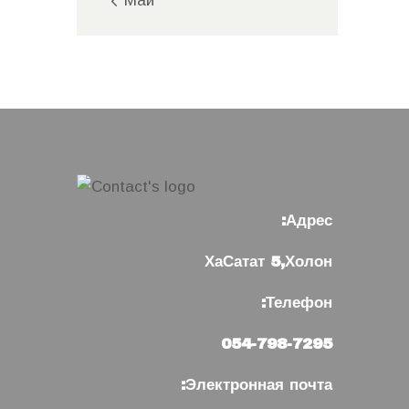
« Май
Адрес:
ХаСатат 5,Холон
Телефон:
054-798-7295
Электронная почта: