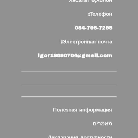
ХаСатат 5,Холон
Телефон:
054-798-7295
Электронная почта:
igor19690704@gmail.com
Полезная информация
מאמרים
Декларация доступности