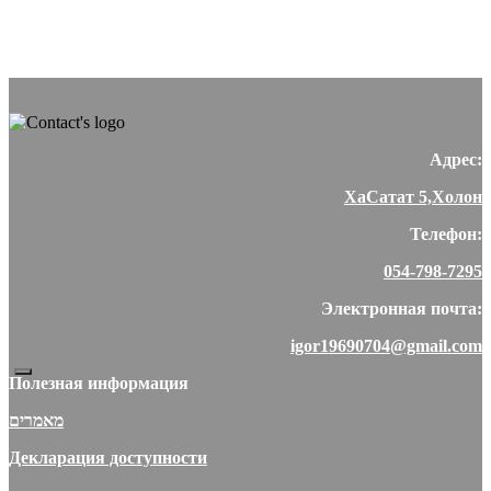
Адрес:
ХаСатат 5,Холон
Телефон:
054-798-7295
Электронная почта:
igor19690704@gmail.com
Полезная информация
מאמרים
Декларация доступности