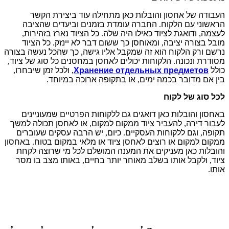
העבודה של אחסון והובלות כאן מתחילה עוד ביצירת הקשר
הראשוני עם הלקוח
.
החברה עומדת בזמנים וביעדים שהציבה
לעצמה
,
ודואגת לציוד כאילו היה שלה
.
כל הציוד נארז בזהירות
,
מובל בצורה יציבה
,
ומאוחסן כך ששום דבר לא יינזק
.
כל הציוד
נרשם ורק הלקוח הוא זה שמקבל אליו גישה
,
כך שהכל נעשה בצורה
מסודרת ונכונה
.
הלקוחות יכולים לאחסן במחסנים כל סוג של ציוד
,
כולל
Хранение отдельных предметов
,
ולכל זמן שיבחרו
,
בין אם מדובר בכמה ימים
,
או בתקופה ארוכה במיוחד
.
לכל סוג של לקוח
באחסון והובלות כאן דואגים גם ללקוחות הפרטיים שמעוניינים
לעבור דירה
,
להעביר ציוד ממקום למקום
,
או לאחסן תכולה למשך
תקופה
,
וגם ללקוחות העסקיים
.
כיום
,
יש הרבה עסקים שעוברים
ממקום למקום או רוצים לאחסן ציוד או מלאי במקום בטוח
.
באחסון
והובלות כאן מעניקים את המענה המושלם לכל מי שרוצה לקחת
ציוד
,
ולקבל אותו בשלב מאוחר יותר בחיים
,
באותו מצב בו מסר
אותו
.