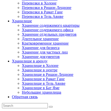
Перевозки в Холоне
Перевозки в Ришон Леционе
Перевозки в Рамат Гане
Перевозки в Тель Авиве
Хранилище
Хранение содержимого квартиры
Хранение содержимого офиса
Хранение отдельных предметов
Длительное хранение
Кратковременное хранение
Хранение для бизнеса
Хранение для частных лиц
Хранение документов
Хранилище в аренду
Хранилище в Холоне
Хранилище в центре
Хранилище в Ришон Леционе
Хранилище в Рамат Гане
Хранилище в Тель Авиве
Хранилище в Бат Яме
Небольшие хранилища
Обратная связь