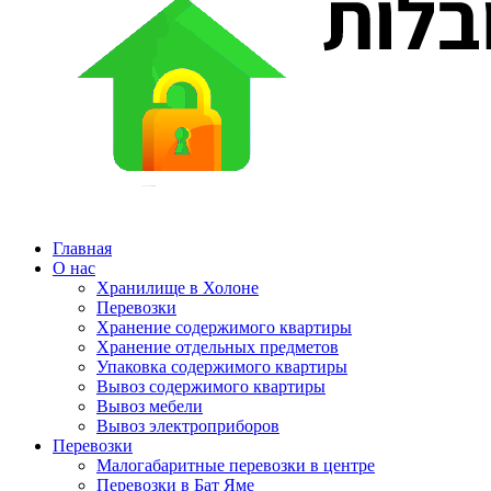
Главная
О нас
Хранилище в Холоне
Перевозки
Хранение содержимого квартиры
Хранение отдельных предметов
Упаковка содержимого квартиры
Вывоз содержимого квартиры
Вывоз мебели
Вывоз электроприборов
Перевозки
Малогабаритные перевозки в центре
Перевозки в Бат Яме