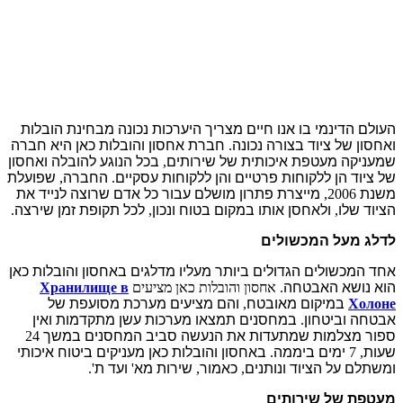
העולם הדינמי בו אנו חיים מצריך היערכות נכונה מבחינת הובלות
ואחסון של ציוד בצורה נכונה
.
חברת אחסון והובלות כאן היא חברה
שמעניקה מעטפת איכותית של שירותים
,
בכל הנוגע להובלה ואחסון
של ציוד הן ללקוחות פרטיים והן ללקוחות עסקיים
.
החברה
,
שפועלת
משנת
2006,
מייצרת פתרון מושלם עבור כל אדם שרוצה לנייד את
הציוד שלו
,
ולאחסן אותו במקום בטוח ונכון
,
לכל תקופת זמן שירצה
.
לדלג מעל המכשולים
אחד המכשולים הגדולים ביותר מעליו מדלגים באחסון והובלות כאן
הוא נושא האבטחה
. אחסון והובלות כאן מציעים
Хранилище в
Холоне
במיקום מאובטח
,
והם מציעים מערכת מסועפת של
אבטחה וביטחון
.
במחסנים תמצאו מערכות עשן מתקדמות ואין
ספור מצלמות שמתעדות את הנעשה סביב המחסנים במשך
24
שעות
, 7
ימים ביממה
.
באחסון והובלות כאן מעניקים ביטוח איכותי
ומשתלם על הציוד ונותנים
,
כאמור
,
שירות מא
'
ועד ת
'.
מעטפת של שירותים