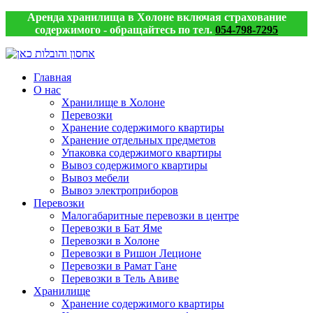
Аренда хранилища в Холоне включая страхование
содержимого - обращайтесь по тел.
054-798-7295
Главная
О нас
Хранилище в Холоне
Перевозки
Хранение содержимого квартиры
Хранение отдельных предметов
Упаковка содержимого квартиры
Вывоз содержимого квартиры
Вывоз мебели
Вывоз электроприборов
Перевозки
Малогабаритные перевозки в центре
Перевозки в Бат Яме
Перевозки в Холоне
Перевозки в Ришон Леционе
Перевозки в Рамат Гане
Перевозки в Тель Авиве
Хранилище
Хранение содержимого квартиры