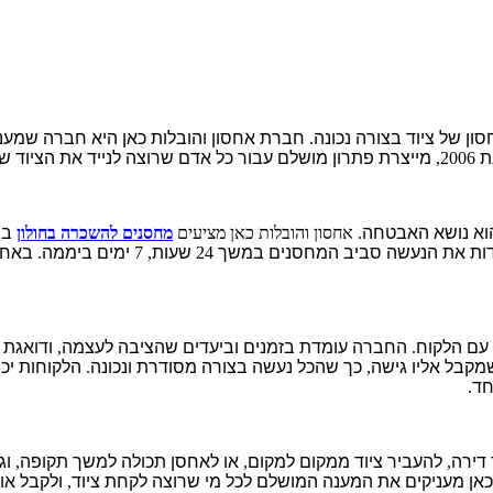
ון של ציוד בצורה נכונה
.
חברת אחסון והובלות כאן היא חברה שמענ
ת
2006,
מייצרת פתרון מושלם עבור כל אדם שרוצה לנייד את הציוד של
הוא נושא האבטחה
. אחסון והובלות כאן מציעים
מחסנים להשכרה בחולון
במ
דות את הנעשה סביב המחסנים במשך
24
שעות
, 7
ימים ביממה
.
באחסו
 עם הלקוח
.
החברה עומדת בזמנים וביעדים שהציבה לעצמה
,
ודואגת 
שמקבל אליו גישה
,
כך שהכל נעשה בצורה מסודרת ונכונה
.
הלקוחות יכו
חד
.
 דירה
,
להעביר ציוד ממקום למקום
,
או לאחסן תכולה למשך תקופה
,
וג
כאן מעניקים את המענה המושלם לכל מי שרוצה לקחת ציוד
,
ולקבל או