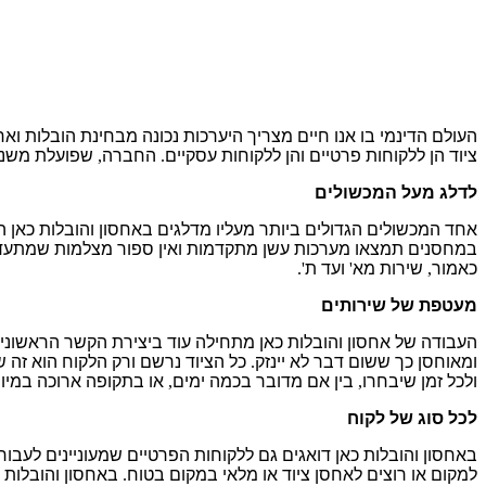
העולם הדינמי בו אנו חיים מצריך היערכות נכונה מבחינת הובלות ואחס
ציוד הן ללקוחות פרטיים והן ללקוחות עסקיים
.
החברה
,
שפועלת משנ
לדלג מעל המכשולים
אחד המכשולים הגדולים ביותר מעליו מדלגים באחסון והובלות כאן 
במחסנים תמצאו מערכות עשן מתקדמות ואין ספור מצלמות שמתע
כאמור
,
שירות מא
'
ועד ת
'.
מעטפת של שירותים
העבודה של אחסון והובלות כאן מתחילה עוד ביצירת הקשר הראשוני
ומאוחסן כך ששום דבר לא יינזק
.
כל הציוד נרשם ורק הלקוח הוא זה 
ולכל זמן שיבחרו
,
בין אם מדובר בכמה ימים
,
או בתקופה ארוכה במיו
לכל סוג של לקוח
באחסון והובלות כאן דואגים גם ללקוחות הפרטיים שמעוניינים לעבור
למקום או רוצים לאחסן ציוד או מלאי במקום בטוח
.
באחסון והובלות 