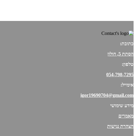
כתובת:
הסתת 5, חולון
טלפון:
054-798-7295
אימייל:
igor19690704@gmail.com
מידע שימושי
מאמרים
הצהרת נגישות